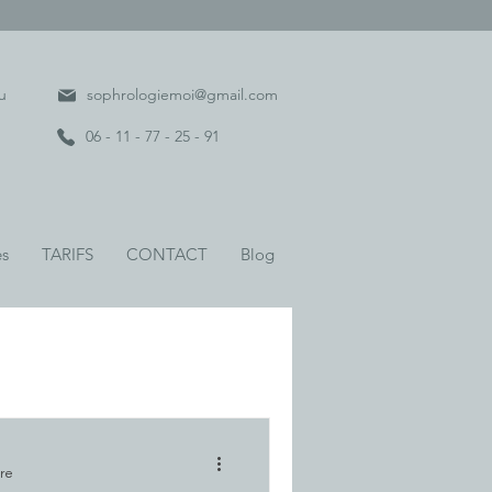
u
sophrologiemoi@gmail.com
06 - 11 - 77 - 25 - 91
es
TARIFS
CONTACT
Blog
ure