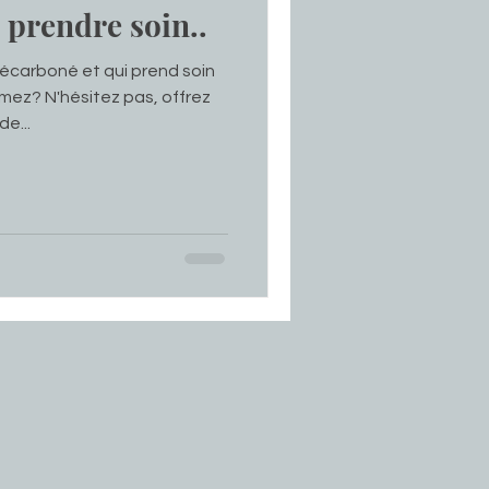
prendre soin..
carboné et qui prend soin
imez? N'hésitez pas, offrez
e...