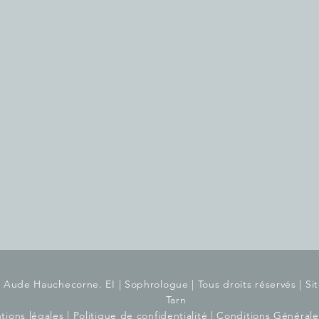
Aude Hauchecorne. EI | Sophrologue | Tous droits réservés |
Si
Tarn
tions légales
|
Politique de confidentialité | Conditions Général